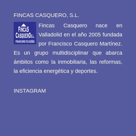
FINCAS CASQUERO, S.L.
Fincas Casquero nace en
Valladolid en el año 2005 fundada
por Francisco Casquero Martínez.
Es un grupo multidisciplinar que abarca
ámbitos como la inmobiliaria, las reformas,
la eficiencia energética y deportes.
INSTAGRAM
Open post by fincascasquero with ID 18330672331162005
Open post by fincascasquero with ID 17900977871435084
Open post by fincascasquero with ID 17843295224703062
Open post by fincascasquero with ID 17918015069113629
Open post by fincascasquero with ID 17952338377570421
Open post by fincascasquero with ID 17943382081636324
Open post by fincascasquero with ID 17930600503842081
Open post by fincascasquero with ID 18152472199206431